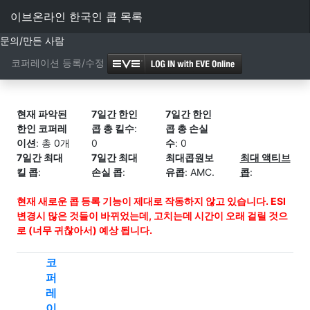
이브온라인 한국인 콥 목록
문의/만든 사람
코퍼레이션 등록/수정
현재 파악된
7일간 한인
7일간 한인
한인 코퍼레
콥 총 킬수
:
콥 총 손실
이션
: 총 0개
0
수
: 0
7일간 최대
7일간 최대
최대콥원보
최대 액티브
킬 콥
:
손실 콥
:
유콥
: AMC.
콥
:
현재 새로운 콥 등록 기능이 제대로 작동하지 않고 있습니다. ESI
변경시 많은 것들이 바뀌었는데, 고치는데 시간이 오래 걸릴 것으
로 (너무 귀찮아서) 예상 됩니다.
코
퍼
레
이