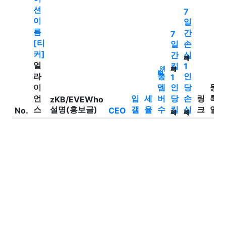
션
7
이
일
름
간
7
[티
일
손
커]
간
실
어제
얼
킬
1
액
어제
티브 수
라
총
인
1
이
멤
인
당
등
언
입
세
버
당
손
링
록
zKB/EVEWho
스
설명(홍보글)
갤
율
수
킬
실
크
일
No.
CEO
어제
어제